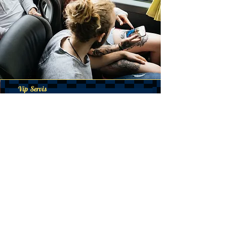
Vip Servis
Kendinize özel tam donanımlı Vip
araclarmızla havaalanı karsılama veya
gezi turları icin uygun fiyatla bizi tercih
edin.!